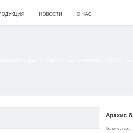
РОДУКЦИЯ
НОВОСТИ
О НАС
АМИ
хисовое сырье
Очищенные арахисовые ядра
/
/
Ара
Арахис 
Количество: