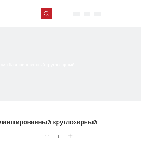
хис бланшированный круглозерный
бланшированный круглозерный