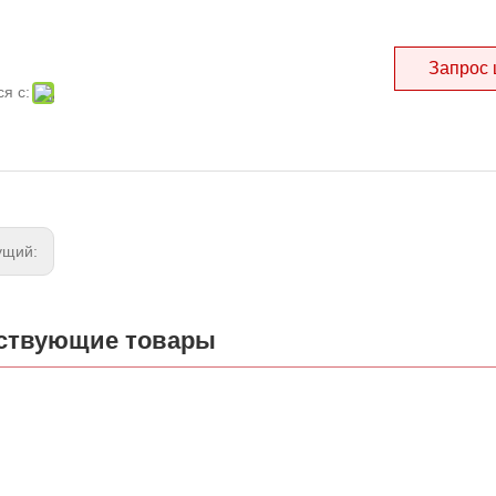
Запрос
я с:
ущий:
ствующие товары