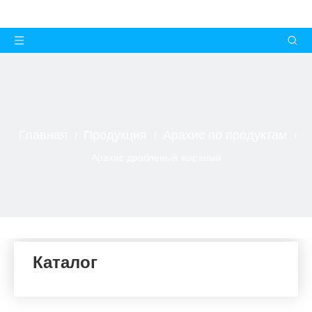
Главная
Продукция
Арахис по продуктам
/
/
/
Арахис дробленый жареный
Каталог