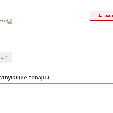
Запрос
я с:
ущий:
ствующие товары