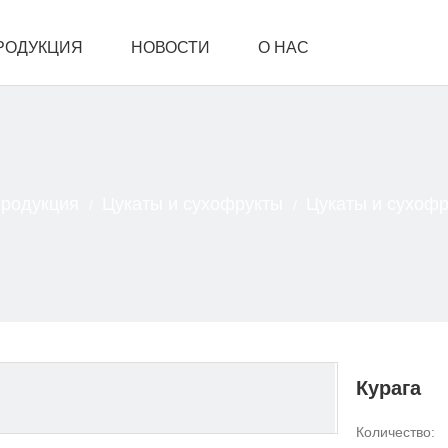
РОДУКЦИЯ
НОВОСТИ
О НАС
АМИ
родукция
Цукаты и сухофрукты
Цукаты и сухоф
/
/
Курага
Количество: