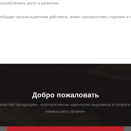
пособствовать росту и развитию
.
 обладает антиоксидантным действием
может противостоять старению и
,
Добро пожаловать
ачество продукции», корпоративная идеология выражена в лозунге: 
наивысшего уровня»