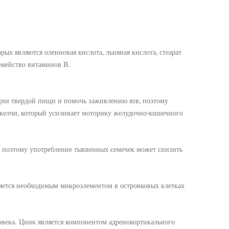
рых являются олеиновая кислота
льняная кислота
стеарат
,
,
емейство витаминов В
.
ции твердой пищи и помочь заживлению язв
поэтому
,
желчи
который усиливает моторику желудочно
кишечного
,
-
поэтому употребление
тыквенных семечек может снизить
,
ляется необходимым микроэлементом в островковых клетках
овека
Цинк является компонентом адренокортикального
.