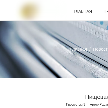
ГЛАВНАЯ
П
СВЯЗАТЬСЯ С Н
Главная
/
Новост
Пищевая
Просмотры:
3
Автор:Pедакт