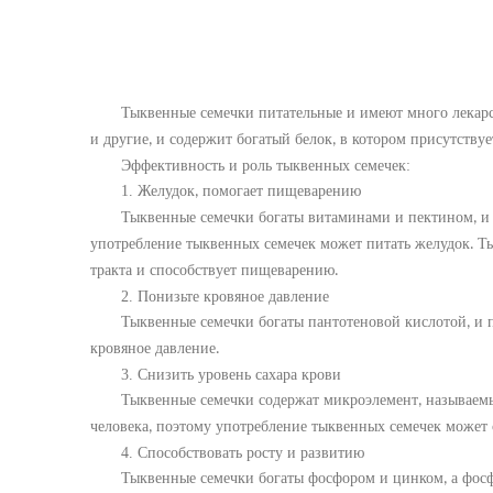
Тыквенные семечки питательные и имеют много лекар
и другие
и содержит богатый белок
в котором присутству
,
,
Эффективность и роль
т
ыквенны
х
семеч
е
к
:
1.
Желудок
помогает пищеварению
,
Тыквенные семечки богаты витаминами и пектином
и
,
употребление тыквенных семечек может питать желудок
Ты
.
тракта и способствует пищеварению
.
2.
Понизьте кровяное давление
Тыквенные семечки богаты пантотеновой кислотой
и 
,
кровяное давление
.
3.
Снизить уровень сахара крови
Тыквенные семечки содержат микроэлемент
называем
,
человека
поэтому употребление тыквенных семечек может 
,
4.
Способствовать росту и развитию
Тыквенные семечки богаты фосфором и цинком
а фос
,