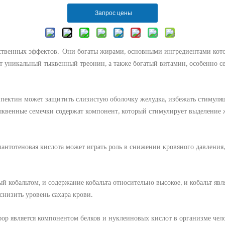
Запрос цены
ственных эффектов
Они богаты жирами
основными ингредиентами кото
.
,
ет уникальный тыквенный треонин
а также богатый витамин
особенно
с
,
,
 пектин может защитить слизистую оболочку желудка
избежать стимуля
,
квенные семечки содержат компонент
который стимулирует выделение 
,
пантотеновая кислота может играть роль в снижении кровяного давления
ый кобальтом
и содержание кобальта относительно высокое
и кобальт яв
,
,
снизить уровень сахара крови
.
фор является компонентом белков и нуклеиновых кислот в организме чел