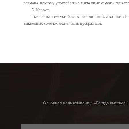
гормона
поэтому употребление тыквенных семечек может с
,
5.
Красота
Тыквенные семечки богаты витамином Е
а витамин Е
,
тыквенных семечек может быть прекрасным
.
Основная цель компании: «Всегда высокое к